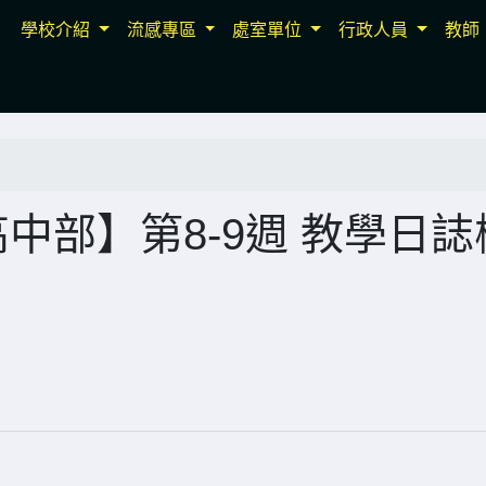
學校介紹
流感專區
處室單位
行政人員
教師
中部】第8-9週 教學日誌