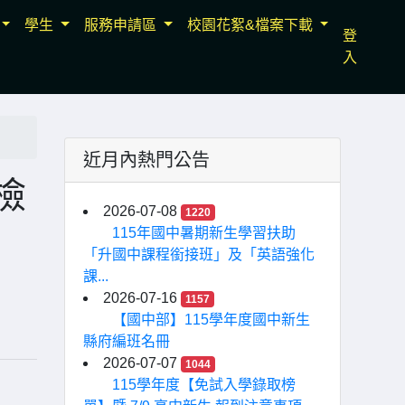
學生
服務申請區
校園花絮&檔案下載
登
入
近月內熱門公告
檢
2026-07-08
1220
115年國中暑期新生學習扶助
「升國中課程銜接班」及「英語強化
課...
2026-07-16
1157
【國中部】115學年度國中新生
縣府編班名冊
2026-07-07
1044
115學年度【免試入學錄取榜