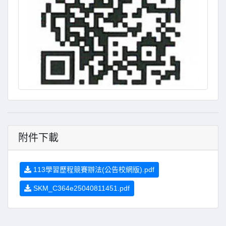
附件下載
113學習歷程競賽辦法(公告校網版).pdf
SKM_C364e25040811451.pdf