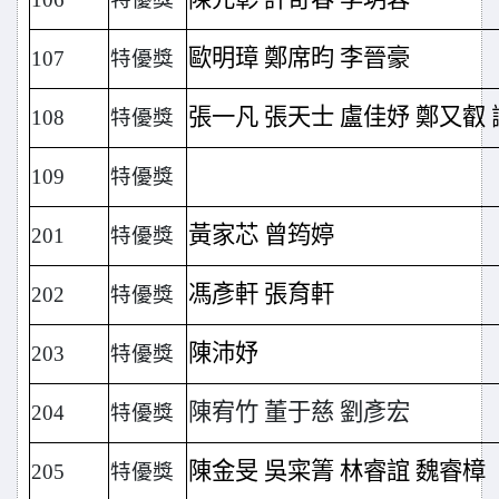
歐明璋 鄭席昀 李晉豪
107
特優獎
張一凡 張天士 盧佳妤 鄭又叡
108
特優獎
109
特優獎
黃家芯 曾筠婷
201
特優獎
馮彥軒 張育軒
202
特優獎
陳沛妤
203
特優獎
陳宥竹 董于慈 劉彥宏
204
特優獎
陳金旻 吳寀箐 林睿誼 魏睿樟
205
特優獎