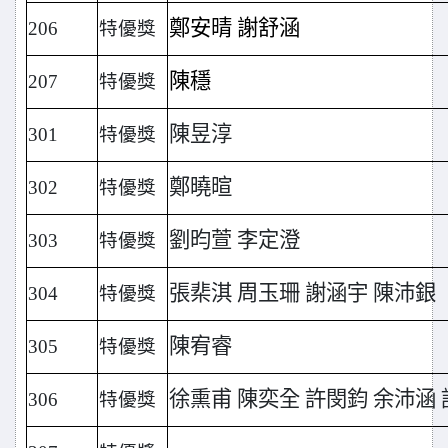
鄭安晴 謝舒涵
206
特優獎
陳穩
207
特優獎
陳昱淳
301
特優獎
鄭曉暄
302
特優獎
劉昀萱 李定澄
303
特優獎
張棐淇 周玉珊 謝涵宇 陳沛銀
304
特優獎
陳宥睿
305
特優獎
徐熏甫 陳奕全 許閔鈞 余沛涵
306
特優獎