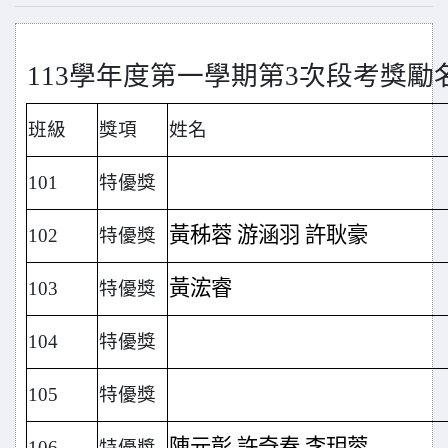
113學年度第一學期第3次段考獎勵
班級
獎項
姓名
101
特優獎
黃秭蓉 游涵羽 許耿豪
102
特優獎
黃浤睿
103
特優獎
104
特優獎
105
特優獎
陳元彰 許奇春 李玥蓉
106
特優獎