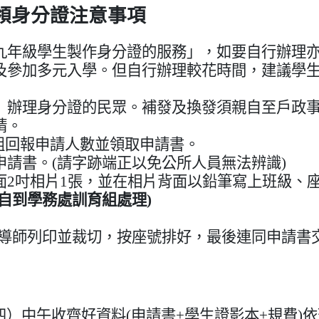
領身分證注意事項
九年級學生製作身分證的服務」，如要自行辦理
及參加多元入學。
但自行辦理較花時間，建議學
」
辦理身分證的民眾。補發及換發須親自至戶政
請。
育組回報申請人數並領取申請書。
請書。(請字跡端正以免公所人員無法辨識)
面2吋相片1張，並在相片背面以鉛筆寫上班級、
自到學務處訓育組處理)
請導師列印並裁切，按座號排好，最後連同申請書
四）中午收齊好資料(申請書+學生證影本+規費)