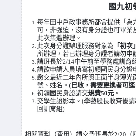
國九初
每年田中戶政事務所都會提供「為
可，
非強迫，沒有身分證也可畢業
此次集體辦理。
此次身分證辦理服務對象為
「初次
所辦理，若已辦理身分證者請勿申
請班長於2/14中午前至學務處訓
請欲申請人員填寫初領國民身分證申
繳交最近二年內所照正面半身薄光
號、姓名。
(已收，需要更換者可逕
初領國民身證請交
規費50元
。
交學生證影本。(學藝股長收齊後
回訓育組)
相關資料（費用）請交予班長於2/20（