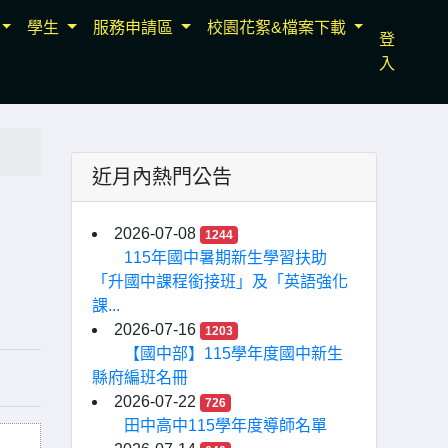
學生
服務申請區
校園花絮&檔案下載
登
入
近月內熱門公告
2026-07-08
1244
115年國中暑期新生學習扶助
「升國中課程銜接班」及「英語強化
課...
2026-07-16
1203
【國中部】115學年度國中新生
縣府編班名冊
2026-07-22
726
田中高中115學年度導師名單