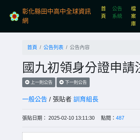
首
公告
檔
彰化縣田中高中全球資訊
(current)
頁
系統
案
網
庫
首頁
公告列表
公告內容
國九初領身分證申請
上一則公告
下一則公告
一般公告
/ 張貼者
訓育組長
張貼日期： 2025-02-10 13:11:30 點閱：
487