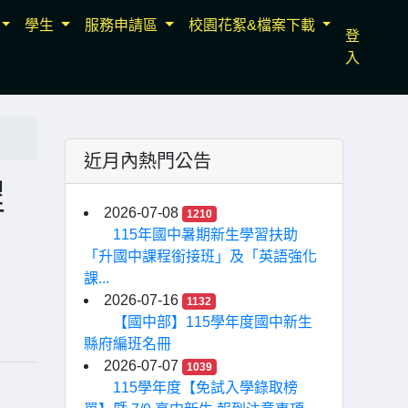
學生
服務申請區
校園花絮&檔案下載
登
入
近月內熱門公告
程
2026-07-08
1210
115年國中暑期新生學習扶助
「升國中課程銜接班」及「英語強化
課...
2026-07-16
1132
【國中部】115學年度國中新生
縣府編班名冊
2026-07-07
1039
115學年度【免試入學錄取榜