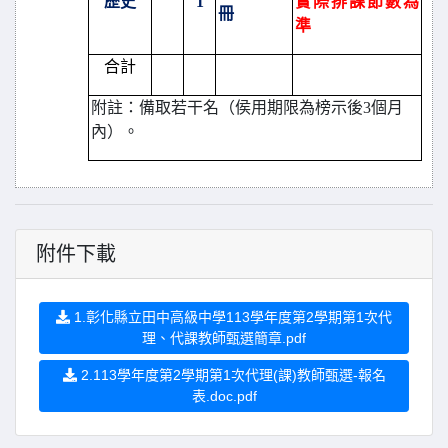
歷史
1
實際排課節數為
冊
準
合計
附註：備取若干名（侯用期限為榜示後3個月
內）。
附件下載
1.彰化縣立田中高級中學113學年度第2學期第1次代
理、代課教師甄選簡章.pdf
2.113學年度第2學期第1次代理(課)教師甄選-報名
表.doc.pdf