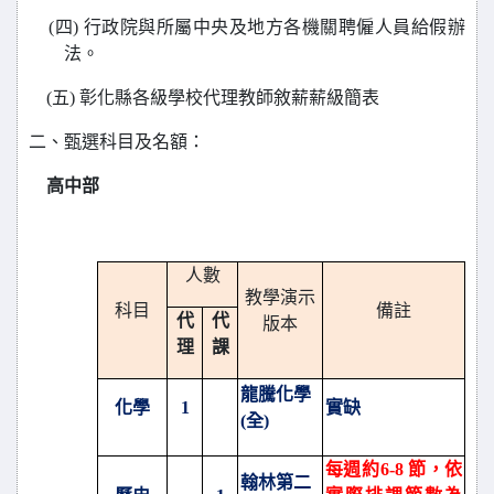
(
四) 行政院與所屬中央及地方各機關聘僱人員給假辦
法。
(
五) 彰化縣各級學校代理教師敘薪薪級簡表
二、甄選科目及名額：
高中部
人數
教學演示
科目
備註
代
代
版本
理
課
龍騰化學
化學
1
實缺
(全)
每週約6-8 節，依
翰林第二