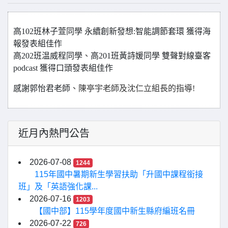
高102班林子萱同學 永續創新發想:智能調節套環 獲得海
報發表組佳作
高202班温威程同學
、
高201班黃詩媛同學 雙聲對線臺客
podcast 獲得口頭發表組佳作
感謝郭怡君老師
、陳亭宇老師及沈仁立組長的指導!
近月內熱門公告
2026-07-08
1244
115年國中暑期新生學習扶助「升國中課程銜接
班」及「英語強化課...
2026-07-16
1203
【國中部】115學年度國中新生縣府編班名冊
2026-07-22
726