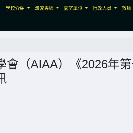
學校介紹
流感專區
處室單位
行政人員
教師
會（AIAA）《2026年
訊