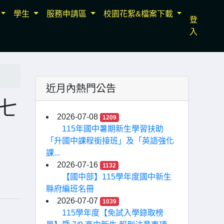
學生
服務申請區
校園花絮&檔案下載
登
入
近月內熱門公告
第七
2026-07-08
1209
115年國中暑期新生學習扶助
「升國中課程銜接班」及「英語強化
課...
2026-07-16
1132
【國中部】115學年度國中新生
縣府編班名冊
2026-07-07
1039
115學年度【免試入學錄取榜