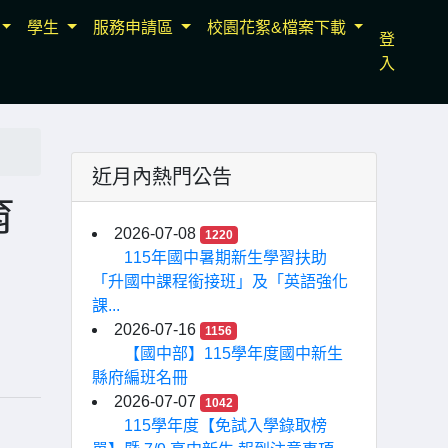
學生
服務申請區
校園花絮&檔案下載
登
入
近月內熱門公告
育
2026-07-08
1220
115年國中暑期新生學習扶助
「升國中課程銜接班」及「英語強化
課...
2026-07-16
1156
【國中部】115學年度國中新生
縣府編班名冊
2026-07-07
1042
115學年度【免試入學錄取榜