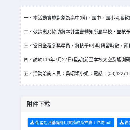
一、本活動實施對象為高中(職)、國中、國小現職教師，活
二、敬請惠允協助將本計畫書轉知所屬學校，並核
三、當日全程參與學員，將核予6小時研習時數，兩
四、請於115年7月27日(星期)前至本校太空及遙
五、活動洽詢人員：吳昭穎小姐；電話：(03)4227151#5760
附件下載
衛星遙測基礎應用實務教育推廣工作坊.pdf
衛