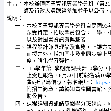
主旨：
本校辦理圖書資訊專業學分班（第2
師及行政人員踴躍參加並予以公假，
說明：
一、
本校圖書資訊專業學分班自民國93
深受肯定。招收學員包含：中學、
以及對圖書資訊有興趣者。
二、
課程設計兼具理論及實務，上課方
面授之外，增加同步及非同步線上
度，強化學習彈性。
三、
115學年第1學期開課共計10學分，即
止受理報名，6月30日前報名滿10
費9折早鳥優惠。報名網址：
https:
附招生簡章，請轉知貴校圖書館、
助公告。
四、
課程詳細資訊請參閱學分班網頁：https://w
w/credit_class/，課程諮詢：