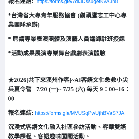
報名連結:
https://forms.gle/7di3DssugetKvA3h8
*台灣省大專青年服務協會 (貓頭鷹志工中心專
業團隊承辦)
* 聘請專業表演團體及演藝人員講師駐班授課
*活動成果展演專業舞台戲劇表演體驗
★2026[共下來溪州作客]~AI客語文化急救小尖
兵夏令營
7/20 (一)~ 7/25 (六) 每天 9：00~16：
00
報名連結:
https://forms.gle/MVUSqPwUjhBVaS7JA
沉浸式客語文化融入社區參訪活動、客華雙語
教學課程、客語趣味闖關活動、