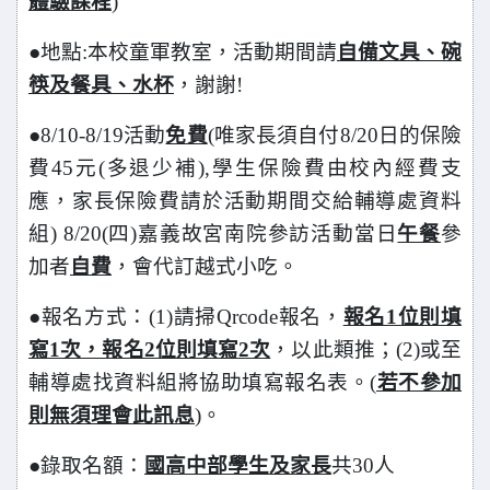
體驗課程
)
●
地點:本校童軍教室，活動期間請
自備文具、碗
筷及餐具、水杯
，謝謝!
●
8/10-8/19
活動
免費
(唯家長須自付8/20日的保險
費45元(多退少補),學生保險費由校內經費支
應，家長保險費請於活動期間交給輔導處資料
組) 8/20(四)嘉義故宮南院參訪活動當日
午餐
參
加者
自費
，會代訂越式小吃。
●
報名方式：(1)請掃Qrcode報名，
報名1位則填
寫1次，報名2位則填寫2次
，以此類推；(2)或至
輔導處找資料組將協助填寫報名表。(
若不參加
則無須理會此訊息
)。
●
錄取名額：
國高中部學生及家長
共30人