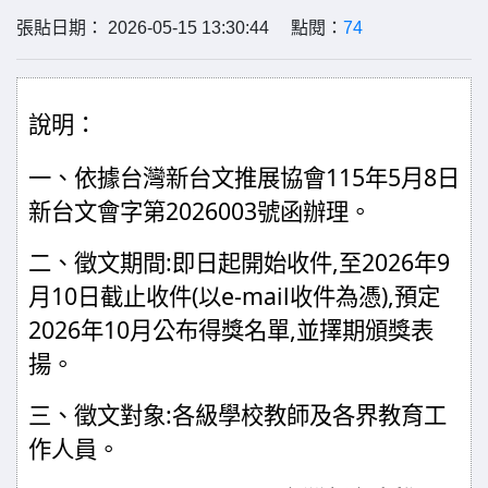
張貼日期： 2026-05-15 13:30:44 點閱：
74
說明：
一、依據
台灣新台文推展協會
115年5月8日
新台文會
字第
2026003
號
函辦理。
二、
徵文期間
:
即日起開始收件
,
至
2026
年
9
月
10
日截止收件
(
以
e-mail
收件為憑
),
預定
2026
年
10
月公布得獎名單
,
並擇期頒獎表
揚。
三、徵文對象
:
各級學校教師及各界教育工
作人員。