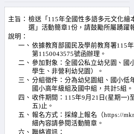
主旨：
檢送「115年全國性多語多元文化繪
選」活動簡章1份，請鼓勵所屬踴躍
說明：
一、
依據教育部國民及學前教育署115年
第1150043575號函辦理。
二、
參加對象：全國公私立幼兒園、國
學生、非營利幼兒園）。
三、
分組徵件：分為幼兒園組、國小低
國小高年級組及國中組，共計5組。
四、
收件期間：115年9月21日(星期一)至
五)止。
五、
報名方式：採線上報名（https://mkm.
細內容請參閱活動簡章。
六、
聯絡資訊：