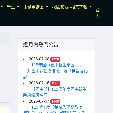
學生
服務申請區
校園花絮&檔案下載
登
入
近月內熱門公告
2026-07-08
1228
115年國中暑期新生學習扶助
「升國中課程銜接班」及「英語強化
課...
2026-07-16
1174
【國中部】115學年度國中新生
縣府編班名冊
2026-07-07
1045
115學年度【免試入學錄取榜