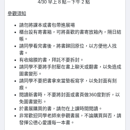
4/30 早上８點－下午 2 點
參觀須知
請勿將課本或書包帶進展場
櫃台設有寄書箱，可將喜歡的書寄放箱內，隔日結
帳。
請同學看完書後，將書歸回原位，以方便他人找
書。
有收縮膜的書，拜託不要拆封。
請同學不要將手肘壓在書上聊天或翻書，以免造成
圖書變形。
請同學不要把書拿來當墊板寫字，以免封面有刻
痕。
閱讀新書時，不要將封面或書頁做360度對折，以
免圖書變形。
於書展購買的書，請勿在上課時間閱讀。
非常歡迎同學老師來參觀書展，不論購買與否，請
發揮公德心愛護每一本書。