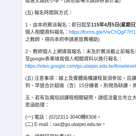
區惠文國民小學。(其他區場次請詳研習計畫)
(五) 報名時間與方式：
1、由本府薦派報名：即日起至
115年4月5日(星期
個人相關資料報名：
https://forms.gle/VwChQgF7H
之教師，得向本府申請差旅費補助)
2、教師個人上網填寫報名：未及於薦派截止前報名
至google表單填寫個人相關資料以進行報名：
https://sites.google.com/go.utaipei.edu.tw/threeleve
(五) 注意事項：線上及實體兩種課程皆須參加，且
到、早退合計超過（含）15分鐘者，則視為缺課，
五、若有旨揭培訓課程相關疑問，請逕洽臺北市立
思涵助理：
(一) 電話：(02)2311-3040轉8308。
(二) E-mail：ras@go.utaipei.edu.tw。