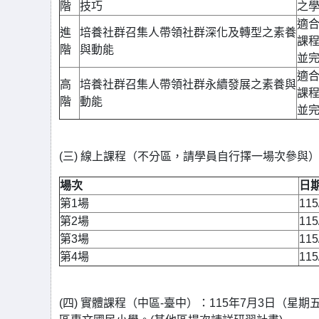
階
技巧
之
適
進
培養社群召集人帶領社群深化及轉型之素養
課
階
與動能
並
適
高
培養社群召集人帶領社群永續發展之素養與
課
階
動能
並
(三) 線上課程（不分區，請學員自行擇一場次參與
場次
日
第1場
11
第2場
11
第3場
11
第4場
11
(四) 實體課程（中區-臺中）：115年7月3日（星