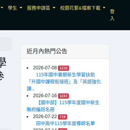
學生
服務申請區
校園花絮&檔案下載
登
入
近月內熱門公告
學
2026-07-08
1232
參
115年國中暑期新生學習扶助
「升國中課程銜接班」及「英語強化
課...
2026-07-16
1193
【國中部】115學年度國中新生
縣府編班名冊
2026-07-22
719
田中高中115學年度導師名單