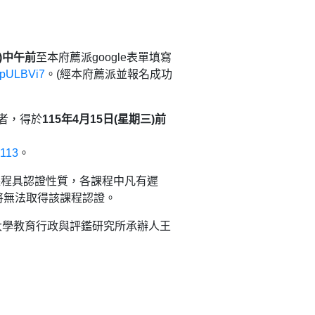
日)中午前
至本府薦派google表單填寫
1pULBVi7
。(經本府薦派並報名成功
者，得於
115年4月15日(星期三)前
l113
。
課程具認證性質，各課程中凡有遲
將無法取得該課程認證。
大學教育行政與評鑑研究所承辦人王