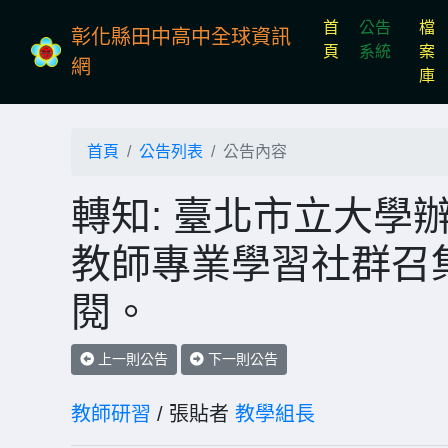
首
公告
檔
彰化縣田中高中全球資訊
(current)
頁
系統
案
網
庫
首頁
公告列表
公告內容
轉知: 臺北市立大學
教師專業學習社群召
閱。
上一則公告
下一則公告
教師研習
/ 張貼者
教學組長