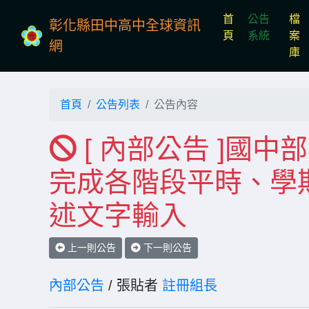
首
公告
檔
彰化縣田中高中全球資訊
(current)
頁
系統
案
網
庫
首頁
公告列表
公告內容
[ 內部公告 ]國中部老
完成各階段平時、學
述文字輸入
上一則公告
下一則公告
內部公告
/ 張貼者
註冊組長