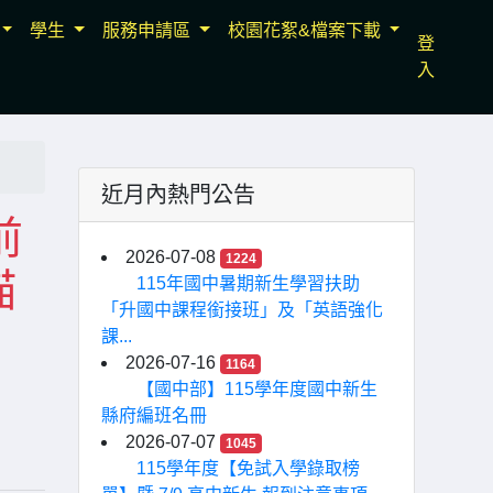
學生
服務申請區
校園花絮&檔案下載
登
入
近月內熱門公告
前
2026-07-08
1224
描
115年國中暑期新生學習扶助
「升國中課程銜接班」及「英語強化
課...
2026-07-16
1164
【國中部】115學年度國中新生
縣府編班名冊
2026-07-07
1045
115學年度【免試入學錄取榜