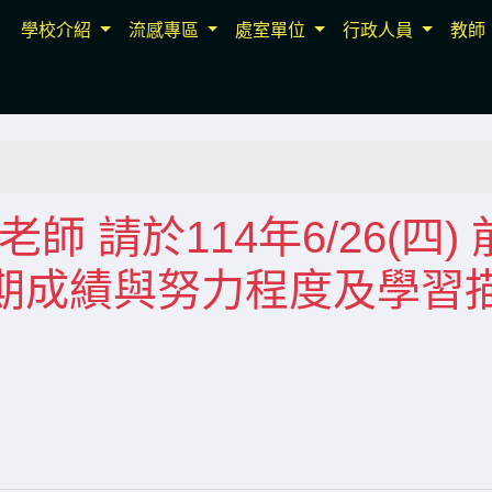
學校介紹
流感專區
處室單位
行政人員
教師
師 請於114年6/26(四) 
期成績與努力程度及學習