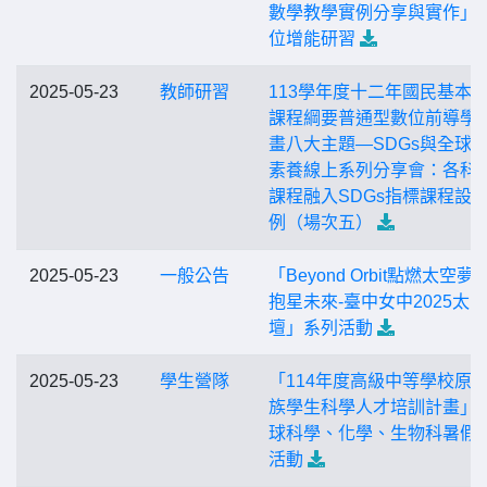
數學教學實例分享與實作」
位增能研習
2025-05-23
教師研習
113學年度十二年國民基本
課程綱要普通型數位前導學
畫八大主題—SDGs與全球
素養線上系列分享會：各科
課程融入SDGs指標課程設
例（場次五）
2025-05-23
一般公告
「Beyond Orbit點燃太空夢
抱星未來-臺中女中2025太
壇」系列活動
2025-05-23
學生營隊
「114年度高級中等學校原
族學生科學人才培訓計畫」
球科學、化學、生物科暑假
活動