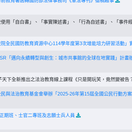
學前教育署函轉國防部法律事務司《軍法專刊》徵稿啟事
使用「自白書」、「事實陳述書」、「行為自述書」、「事件
校院全民國防教育資源中心114學年度第3次增能培力研習活動」
USR「邁向永續轉型與創生：城市共事館的全球在地實踐」計畫
子天下全新推出之法治教育線上課程《只是開玩笑，竟然變被告
民與法治教育基金會舉辦「2025-26年第15屆全國公民行動方
軍校正期班、士官二專班及志願士兵人員