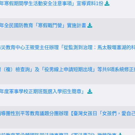
15年寒假期間學生活動安全注意事項」宣導資料1份
15年全民國防教育「寒假戰鬥營」實施計畫
防災教育中心王筱雯主任辦理「從監測到治理：馬太鞍堰塞湖的
體（複）檢查詢」及「役男線上申請短期出境」等共9項系統修正
5學年度軍事學校正期班甄選入學招生簡章」
輔導團性別平等教育議題分團辦理【臺灣女孩日「女孩們，愛自