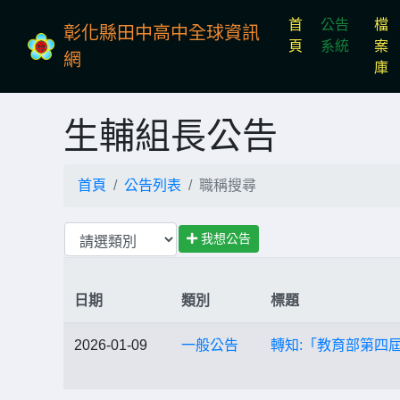
首
公告
檔
彰化縣田中高中全球資訊
(current)
頁
系統
案
網
庫
生輔組長公告
首頁
公告列表
職稱搜尋
我想公告
日期
類別
標題
2026-01-09
一般公告
轉知:「教育部第四