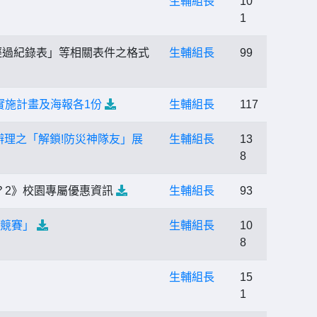
生輔組長
10
1
經過紀錄表」等相關表件之格式
生輔組長
99
實施計畫及海報各1份
生輔組長
117
辦理之「解鎖!防災神隊友」展
生輔組長
13
8
？2》校園專屬優惠資訊
生輔組長
93
案競賽」
生輔組長
10
8
生輔組長
15
1