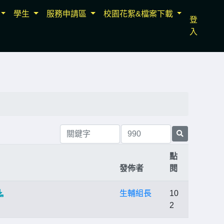
學生
服務申請區
校園花絮&檔案下載
登
入
點
發佈者
閱
生輔組長
10
2