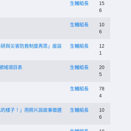
生輔組長
15
6
生輔組長
10
6
科研與災害防救制度再思」座談
生輔組長
12
1
網域項目表
生輔組長
20
5
生輔組長
78
4
己的樣子！」用照片說故事徵選
生輔組長
10
6