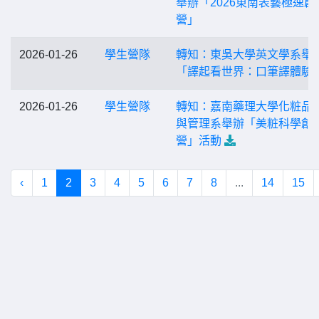
舉辦「2026東南表藝極速創
營」
2026-01-26
學生營隊
轉知：東吳大學英文學系舉
「譯起看世界：口筆譯體驗
2026-01-26
學生營隊
轉知：嘉南藥理大學化粧品
與管理系舉辦「美粧科學創
營」活動
‹
1
2
3
4
5
6
7
8
...
14
15