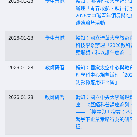
2026-01-28
學生營隊
轉知：樹德科技大學社會工
辦理「青春啟航・領袖行動
2026高中職青年領導與社會
踐體驗營活動
2026-01-28
學生營隊
轉知：國立清華大學教育與
科技學系辦理「2026教科營
頭爛額，科以讀什麼系！」
2026-01-28
教師研習
轉知：國家太空中心與教育
理學科中心規劃辦理「2026
測影像應用研習營」
2026-01-28
教師研習
轉知：國立中央大學辦理線
座：《蓋婭科普講座系列 56
—— 「搜尋與再搜尋：不完
競爭下企業策略行為的研究
程」